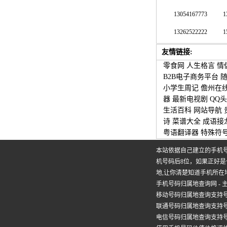
13054167773
1
13262522222
1
友情链接:
零食网
人生格言
情
B2B电子商务平台
小学生周记
儋州在
器
最新电视剧
QQ
生活百科
网站导航
诗
菜谱大全
成语接
粤语翻译器
特殊符
本站依据自己建立的手机
机号码后8位，如果正好
地,让你清楚知道手机所在
手机号码归属地查询
网 
移动号码归属地查询支持号段：134 135
联通号码归属地查询支持号段：130 
电信号码归属地查询支持号段：1