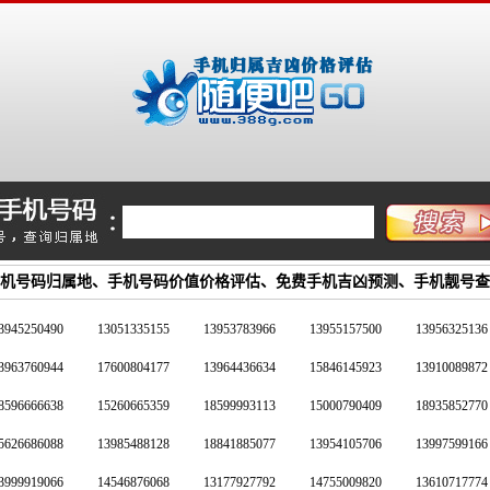
机号码归属地、手机号码价值价格评估、免费手机吉凶预测、手机靓号查
3945250490
13051335155
13953783966
13955157500
13956325136
3963760944
17600804177
13964436634
15846145923
13910089872
8596666638
15260665359
18599993113
15000790409
18935852770
5626686088
13985488128
18841885077
13954105706
13997599166
3999919066
14546876068
13177927792
14755009820
13610717774